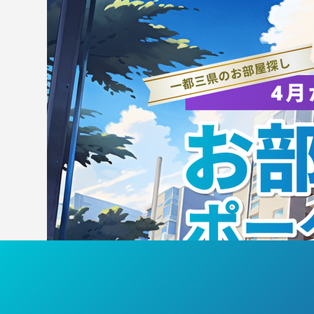
おとななでしこ5月練習会活
な
動報告
会