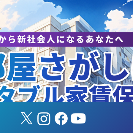
でしこクラス5月定例練習
おとななでしこ4
活動報告
動報告