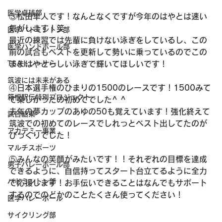
医学卓球部
③松田隼人です！なんとなくですが今年のはやとは速い
気がします！笑
医学バドミントン部
最近の練習では先輩に負けない泳ぎをしているし、この
医学ハンドボール部
前の試合もベストを更新して勢いに乗っているのでこの
TSAトレーナー
ままはやとらしい泳ぎで輝いてほしいです！
筑波には未来がある
④日本選手権のひまりの1500のレースです！1500みて
箱根駅伝特別プロジェクト
て楽しかったの初めてでした^ ^
去年の夢カップのあゆの50も覚えています！強化終えて
試合結果
筑波での初めてのレースでしれっとベスト出してたのが
アカデミー事業
びっくりでした！
マルチスポーツ
⑤みんなの笑顔がみたいです！！それぞれの目標を達成
男子バレーボール部
できるように、自信持ってスタート台立てるように全力
バドミントン部
で応援します！お手伝いできることはなんでもサポート
するのでのどかのことたくさん使ってください！
医学バレーボール
サイクリング部