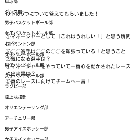
卓球部
ダンス部
以下の5つについて答えてもらいました！
男子バスケットボール部
女子バスケットボール部
①マネージャーとして「これはうれしい！」と思う瞬間
は？
バドミントン部
②〇〇選手は〇〇の〇〇を頑張っている！と思うこと
女子バレーボール部
③気になる選手は？
男子ハンドボール部
④マネージャーをやっていて一番心を動かされたレース
や出来事は？
女子ハンドボール部
⑤夏のレースに向けてチームへ一言！
ラグビー部
陸上競技部
オリエンテーリング部
アーチェリー部
男子アイスホッケー部
女子アイスホッケー部