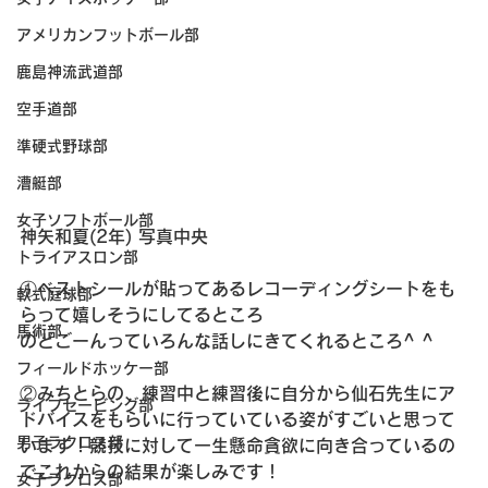
アメリカンフットボール部
鹿島神流武道部
空手道部
準硬式野球部
漕艇部
女子ソフトボール部
神矢和夏(2年) 写真中央
トライアスロン部
①ベストシールが貼ってあるレコーディングシートをも
軟式庭球部
らって嬉しそうにしてるところ
馬術部
のどごーんっていろんな話しにきてくれるところ^ ^
フィールドホッケー部
②みちとらの、練習中と練習後に自分から仙石先生にア
ライフセービング部
ドバイスをもらいに行っていている姿がすごいと思って
男子ラクロス部
います！競技に対して一生懸命貪欲に向き合っているの
でこれからの結果が楽しみです！
女子ラクロス部