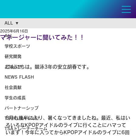
ALL
2025年6月16日
ALL
マネージャーに聞いてみた！！
学校スポーツ
研究開発
こんにちは。競泳3年の安立胡春です。
お知らせ
NEWS FLASH
社会貢献
学生の成長
パートナーシップ
6月も後半に入り、暑くなってきましたね。最近、私はい
TSUKUBA LIVE!
ろいろなKPOPアイドルのライブに行くことにハマって
TSAトレーナーチーム
います！今年に入ってからKPOPアイドルのライブに6回