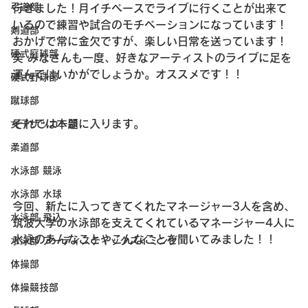
弓道部
行きました！月イチペースでライブに行くことが出来て
いるので練習や試合のモチベーションになっています！
剣道部
おかげで常に金欠ですが、楽しい日常を送っています！
硬式庭球部
笑 みなさんも一度、好きなアーティストのライブに足を
運んではいかがでしょうか。オススメです！！
硬式野球部
蹴球部
それでは本題に入ります。
女子サッカー部
柔道部
水泳部 競泳
水泳部 水球
今回、新たに入ってきてくれたマネージャー3人を含め、
水泳部 飛込
筑波大学の水泳部を支えてくれているマネージャー4人に
水泳のあんなことやこんなことを聞いてみました！！
水泳部 アーティスティックスイミング
体操部
体操競技部