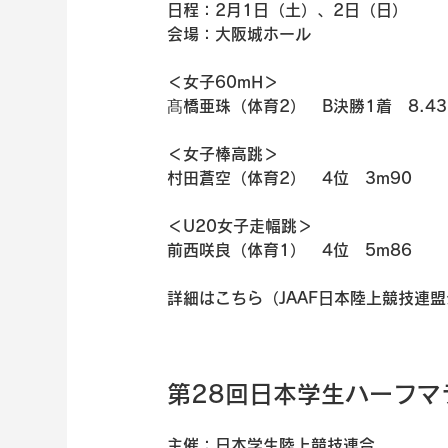
日程：2月1日（土）、2日（日）
会場：大阪城ホール
＜女子60mH＞
髙橋亜珠（体育2）　B決勝1着　8.43
＜女子棒高跳＞
村田蒼空（体育2）　4位　3m90
＜U20女子走幅跳＞
前西咲良（体育1）　4位　5m86
詳細はこちら（JAAF日本陸上競技連
第28回日本学生ハーフマ
主催：日本学生陸上競技連合