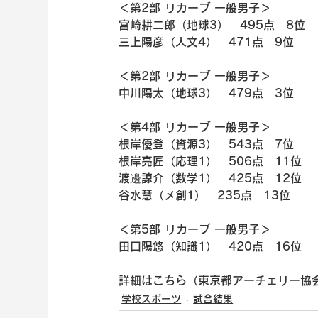
＜第2部 リカーブ 一般男子＞
宮崎耕二郎（地球3）　495点　8位
三上陽彦（人文4）　471点　9位
＜第2部 リカーブ 一般男子＞
中川陽太（地球3）　479点　3位
＜第4部 リカーブ 一般男子＞
根岸優登（資源3）　543点　7位
根岸亮匠（応理1）　506点　11位
渡邊諒介（数学1）　425点　12位
谷水慧（メ創1）　235点　13位
＜第5部 リカーブ 一般男子＞
田口陽悠（知識1）　420点　16位
詳細はこちら（東京都アーチェリー協
学校スポーツ
試合結果