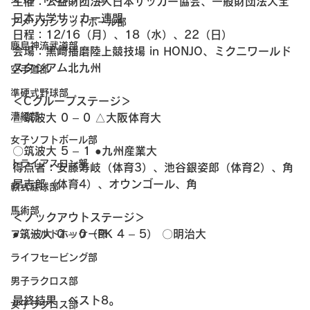
主催：公益財団法人日本サッカー協会、一般財団法人全
日本大学サッカー連盟
アメリカンフットボール部
日程：12/16（月）、18（水）、22（日）
鹿島神流武道部
会場：黒崎播磨陸上競技場 in HONJO、ミクニワールド
スタジアム北九州
空手道部
準硬式野球部
＜Cグループステージ＞
漕艇部
△筑波大 0 – 0 △大阪体育大
女子ソフトボール部
〇筑波大 5 – 1 ●九州産業大
トライアスロン部
得点者：安藤寿岐（体育3）、池谷銀姿郎（体育2）、角
昂志郎（体育4）、オウンゴール、角
軟式庭球部
馬術部
＜ノックアウトステージ＞
●筑波大 0 – 0（PK 4 – 5） 〇明治大
フィールドホッケー部
ライフセービング部
男子ラクロス部
最終結果　ベスト8。
女子ラクロス部