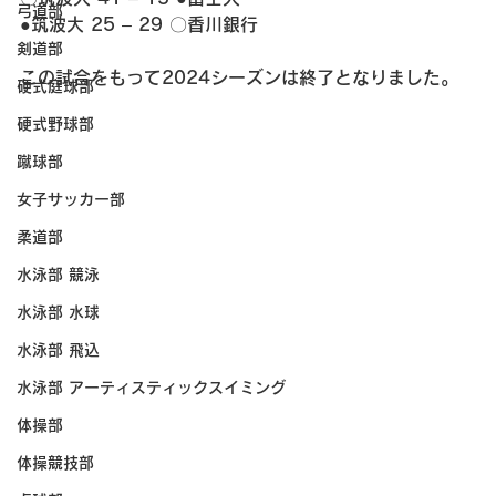
弓道部
●筑波大 25 – 29 〇香川銀行
剣道部
この試合をもって2024シーズンは終了となりました。
硬式庭球部
硬式野球部
蹴球部
女子サッカー部
柔道部
水泳部 競泳
水泳部 水球
水泳部 飛込
水泳部 アーティスティックスイミング
体操部
体操競技部