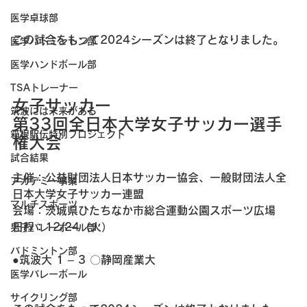
医学卓球部
この試合をもって2024シーズンは終了となりました。
医学バドミントン部
医学ハンドボール部
TSAトレーナー
女子サッカー
筑波には未来がある
第33回全日本大学女子サッカー選手
箱根駅伝特別プロジェクト
権大会
試合結果
主催：公益財団法人日本サッカー協会、一般財団法人全
アカデミー事業
日本大学女子サッカー連盟
マルチスポーツ
会場：茨城県ひたちなか市総合運動公園スポーツ広場
日程：12/24（火）
男子バレーボール部
バドミントン部
●筑波大 1 – 3 〇静岡産業大
医学バレーボール
サイクリング部