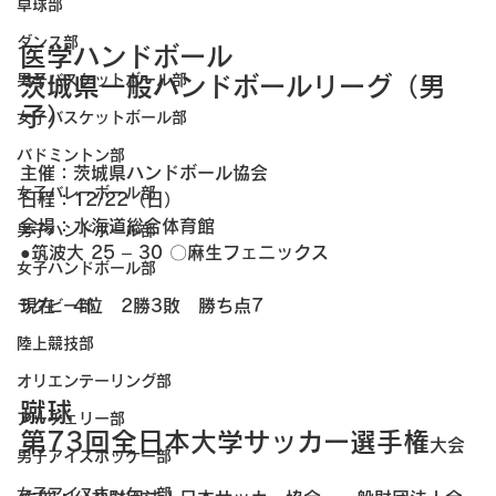
卓球部
ダンス部
医学ハンドボール
男子バスケットボール部
茨城県一般ハンドボールリーグ（男
子）
女子バスケットボール部
バドミントン部
主催：茨城県ハンドボール協会
女子バレーボール部
日程：12/22（日）
会場：水海道総合体育館
男子ハンドボール部
●筑波大 25 – 30 〇麻生フェニックス
女子ハンドボール部
現在　4位　2勝3敗　勝ち点7
ラグビー部
陸上競技部
オリエンテーリング部
蹴球
アーチェリー部
第73回全日本大学サッカー選手権
大会
男子アイスホッケー部
女子アイスホッケー部