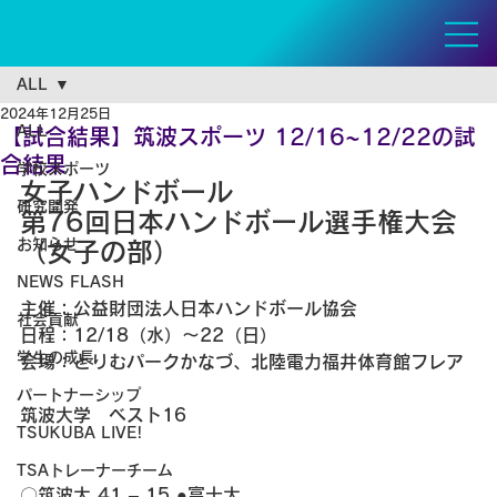
ALL
2024年12月25日
ALL
【試合結果】筑波スポーツ 12/16~12/22の試
合結果
学校スポーツ
女子ハンドボール
研究開発
第76回日本ハンドボール選手権大会
お知らせ
（女子の部）
NEWS FLASH
主催：公益財団法人日本ハンドボール協会
社会貢献
日程：12/18（水）～22（日）
学生の成長
会場：とりむパークかなづ、北陸電力福井体育館フレア
パートナーシップ
筑波大学　ベスト16
TSUKUBA LIVE!
TSAトレーナーチーム
〇筑波大 41 – 15 ●富士大