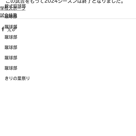
この試合をもって2024シーズンは終了となりました。
軟式庭球部
学校スポーツ
試合結果
蹴球部
蹴球部
蹴球部
蹴球部
蹴球部
蹴球部
きりの葉祭り