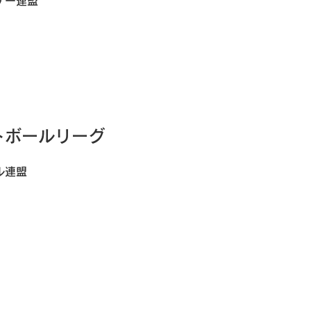
ケー連盟
トボールリーグ
ル連盟