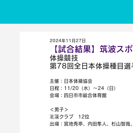
2024年11月27日
【試合結果】筑波スポー
体操競技
第78回全日本体操種目選
主催：日本体操協会
日程：11/20（水）～24（日）
会場：四日市市総合体育館
＜男子＞
茗渓クラブ　12位
出場：宮地秀亭、内田隼人、杉山智哉