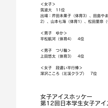
＜女子＞
筑波大　11位
出場：芹田未果子（体育3）、田島や
2）、山本七海（体育1）、松田里奈（
＜男子　ゆか＞
平松航河（体育4）　4位
＜男子　つり輪＞
上田悠太（体育3）　4位
＜女子　段違い平行棒＞
深沢こころ（茗渓クラブ）　7位
女子アイスホッケー
第12回日本学生女子アイ