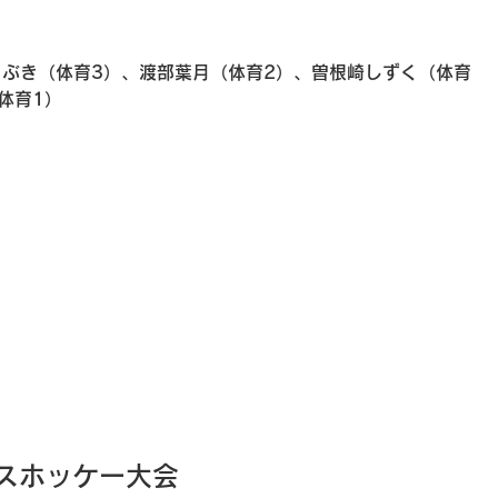
まぶき（体育3）、渡部葉月（体育2）、曽根崎しずく（体育
体育1）
スホッケー大会