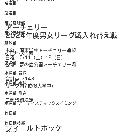
弓道部
剣道部
硬式庭球部
アーチェリー 
硬式野球部
2024年度男女リーグ戦入れ替え戦
蹴球部
主催：関東学生アーチェリー連盟
女子サッカー部
日程：5/11（土）12（日）
柔道部
会場：夢の島公園アーチェリー場
水泳部 競泳
合計点 2143
水泳部 水球
リーグ内7位(8大学中)
水泳部 飛込
二部残留決定
水泳部 アーティスティックスイミング
体操部
体操競技部
フィールドホッケー 