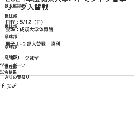
リーグ入替戦
軟式庭球部
蹴球部
日程：5/12（日）
蹴球部
会場：成蹊大学体育館
蹴球部
男子１-２部入替戦　勝利
蹴球部
蹴球部
１部リーグ残留
学校スポーツ
蹴球部
試合結果
きりの葉祭り