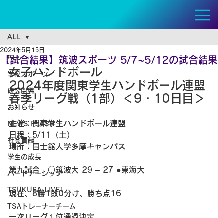
ALL
2024年5月15日
ALL
【試合結果】筑波スポーツ 5/7~5/12の試合結果
女子ハンドボール 
学校スポーツ
2024年度関東学生ハンドボール連盟
研究開発
春季リーグ戦（1部）＜9・10日目＞
お知らせ
主催：関東学生ハンドボール連盟
NEWS FLASH
日程：5/11（土）
社会貢献
場所：国士舘大学多摩キャンパス
学生の成長
第九試合　○筑波大 29 – 27 ●東海大
パートナーシップ
TSUKUBA LIVE!
現在、8勝1敗0分け、勝ち点16
TSAトレーナーチーム
一次リーグ１位通過決定