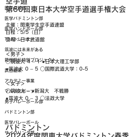
空手道 
第60回東日本大学空手道選手権大会
医学卓球部
医学バドミントン部
主催：関東学生空手道連盟
医学ハンドボール部
日程：5/5（日）
TSAトレーナー
会場：日本武道館
筑波には未来がある
＜男子＞
箱根駅伝特別プロジェクト
○筑波大 4 – 1 ●日本大理工学部
●筑波大 0 – 5 ○国際武道大学：0-5
試合結果
アカデミー事業
＜女子＞
○筑波大 – ●新潟大　不戦勝
マルチスポーツ
●筑波大 0 – 3 ○法政大学
男子バレーボール部
バドミントン部
医学バレーボール
バドミントン 
サイクリング部
2024年度関東大学バドミントン春季