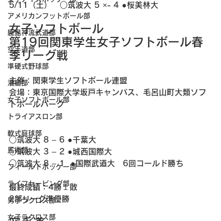
5/11（土）　○筑波大 5 ×- 4 ●桜美林大
アメリカンフットボール部
女子ソフトボール
鹿島神流武道部
第19回関東学生女子ソフトボール春
空手道部
季リーグ戦
準硬式野球部
主催：関東学生ソフトボール連盟
漕艇部
会場：東京国際大学坂戸キャンパス、毛呂山町大類ソフ
女子ソフトボール部
トボールパーク
トライアスロン部
軟式庭球部
○筑波大 8 – 6 ●千葉大
馬術部
○筑波大 3 – 2 ●城西国際大
○筑波大 8 – 1  ●国際武道大　6回コールド勝ち
フィールドホッケー部
ライフセービング部
最終成績：4勝１敗
2部リーグ準優勝
男子ラクロス部
女子ラクロス部