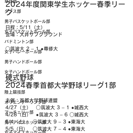
卓球部
2024年度関東学生ホッケー春季リー
グ
ダンス部
男子バスケットボール部
日程：5/11（土）
女子バスケットボール部
会場：大井サブグラウンド
バドミントン部
○筑波大 2 – 1 ●専修大
女子バレーボール部
男子ハンドボール部
女子ハンドボール部
硬式野球 
ラグビー部
2024春季首都大学野球リーグ1部
陸上競技部
主催：首都大学野球連盟
オリエンテーリング部
4/27（土）　○筑波大 3 – 1 ●城西大
アーチェリー部
4/28（日）　●筑波大 3 – 6 ○城西大
5/4（土）　○筑波大 9 – 3 ●東海大
男子アイスホッケー部
5/5（日）　○筑波大 7 – 4 ●東海大
女子アイスホッケー部