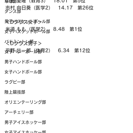
中田 愛唯（教育3）　18.01　第5位
卓球部
市村 向日葵（医学2）　14.17　第26位
ダンス部
男子バスケットボール部
＜Dクラス女子＞
米須 もも（医学2）　8.48　第1位
女子バスケットボール部
バドミントン部
＜Dクラス男子＞
平野 壮一郎（体育2）　6.34　第12位
女子バレーボール部
男子ハンドボール部
女子ハンドボール部
ラグビー部
陸上競技部
オリエンテーリング部
アーチェリー部
男子アイスホッケー部
女子アイスホッケー部