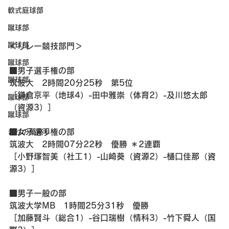
軟式庭球部
蹴球部
蹴球部
＜リレー競技部門＞
蹴球部
■男子選手権の部
蹴球部
筑波大　2時間20分25秒　第5位
［鎌倉京平（地球4）-田中雅崇（体育2）-及川悠太郎
蹴球部
（資源3）］
蹴球部
■女子選手権の部
きりの葉祭り
筑波大　2時間07分22秒　優勝 ＊2連覇
［小野塚智美（社工1）-山崎葵（資源2）-樋口佳那（資
源3）］
■男子一般の部
筑波大学MB　1時間25分31秒　優勝
［加藤賢斗（総合1）-谷口瑞樹（情科3）-竹下舜人（国