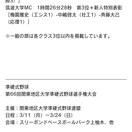
際3）］
筑波大学MC　1時間26分28秒　第3位＊新人特別表彰
［梅園雅史（工シス1）-中嶋啓太（社工1）-斉藤大己
（応理1）］
※一般の部は各クラス3位以内を掲載しています。
準硬式野球 
第66回関東地区大学準硬式野球選手権大会
主催：関東地区大学準硬式野球連盟
日程：3/11（月）～3/24（日）
会場：スリーボンドベースボールパーク上柚木、他