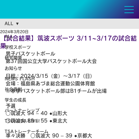
ALL
2024年3月20日
ALL
【試合結果】筑波スポーツ 3/11~3/17の試合結
果
学校スポーツ
男子バスケットボール 
研究開発
第37回国公立大学バスケットボール大会
お知らせ
日程：2024/3/15（金）～3/17（日）
NEWS FLASH
会場：福島県あづま総合運動公園体育館
社会貢献
※本学バスケットボール部はB1チームが出場
学生の成長
予選
パートナーシップ
○筑波大 94 – 40 ●山形大
○筑波大 89 – 55 ●東北大
TSUKUBA LIVE!
TSAトレーナーチーム
準々決勝　○筑波大 90 – 39 ●京都大