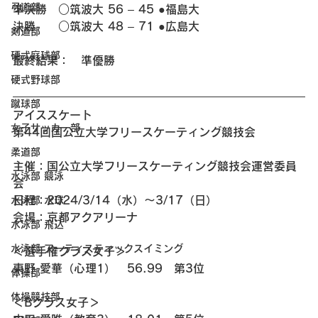
弓道部
準決勝　○筑波大 56 – 45 ●福島大
決勝　　○筑波大 48 – 71 ●広島大
剣道部
硬式庭球部
最終結果：　準優勝
硬式野球部
蹴球部
アイススケート 
女子サッカー部
第44回国公立大学フリースケーティング競技会
柔道部
主催：国公立大学フリースケーティング競技会運営委員
水泳部 競泳
会
日程：2024/3/14（水）〜3/17（日）
水泳部 水球
会場：京都アクアリーナ
水泳部 飛込
水泳部 アーティスティックスイミング
＜選手権クラス女子＞
東野 愛華（心理1）　56.99　第3位
体操部
体操競技部
＜Bクラス女子＞