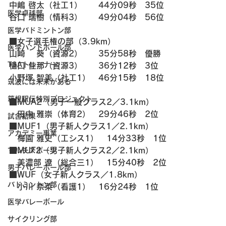
中嶋 啓太（社工1）　　44分09秒　35位
医学卓球部
谷口 瑞樹（情科3）　　49分04秒　56位
医学バドミントン部
■女子選手権の部（3.9km）
医学ハンドボール部
山崎 　葵（資源2）　　35分58秒　優勝
TSAトレーナー
樋口 佳那（資源3）　　36分12秒　3位
小野塚 智美（社工1）　46分15秒　18位
筑波には未来がある
箱根駅伝特別プロジェクト
■MUA2（男子一般クラス2／3.1km）
　田中 雅崇（体育2）　29分46秒　2位
試合結果
■MUF1（男子新人クラス1／2.1km）
アカデミー事業
　梅園 雅史（工シス1）　14分33秒　1位
■MUF2（男子新人クラス2／2.1km）
マルチスポーツ
　美濃部 遼（総合三1）　15分40秒　2位
男子バレーボール部
■WUF（女子新人クラス／1.8km）
バドミントン部
　小川 奈菜（看護1）　16分24秒　1位
医学バレーボール
サイクリング部