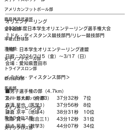
アメリカンフットボール部
鹿島神流武道部
オリエンテーリング 
2023年度日本学生オリエンテーリング選手権大会
空手道部
ミドル・ディスタンス競技部門/リレー競技部門
準硬式野球部
漕艇部
主催：日本学生オリエンテーリング連盟
日程：2024/3/15（金）～3/17（日）
女子ソフトボール部
会場：愛知県豊田市
トライアスロン部
＜ミドル・ディスタンス部門＞
軟式庭球部
馬術部
■男子選手権の部（4.7km）
及川 悠太郎（資源3）　37分32秒　7位
フィールドホッケー部
森清 星也（医学1）　　37分56秒　8位
ライフセービング部
鎌倉 京平（地球4）　　38分31秒　10位
男子ラクロス部
加藤 賢斗（総合三1）　43分12秒　31位
稲邊 拓哉（数学3）　　44分07秒　34位
女子ラクロス部