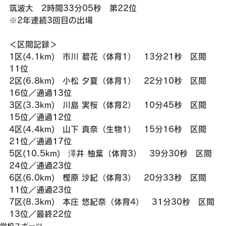
筑波大　2時間33分05秒　第22位
※2年連続3回目の出場
＜区間記録＞
1区(4.1km)　市川 碧花（体育1）　13分21秒　区間
11位
2区(6.8km)　小松 夕夏（体育1）　22分10秒　区間
16位／通過13位
3区(3.3km)　川島 実桜（体育2）　10分45秒　区間
15位／通過12位
4区(4.4km)　山下 真奈（生物1）　15分16秒　区間
21位／通過17位
5区(10.5km)　澤井 柚葉（体育3）　39分30秒　区間
24位／通過23位
6区(6.0km)　樫原 沙紀（体育3）　20分33秒　区間
11位／通過23位
7区(8.3km)　本庄 悠紀奈（体育4）　31分30秒　区間
13位／最終22位