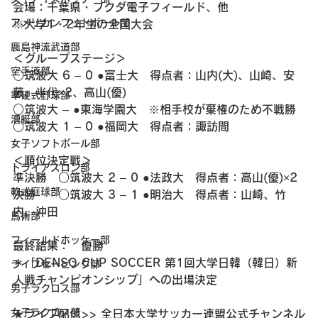
会場：千葉県・フクダ電子フィールド、他
アメリカンフットボール部
※大学1・2年生の全国大会
鹿島神流武道部
＜グループステージ＞
空手道部
○筑波大 6 – 0 ●富士大　得点者：山内(大)、山崎、安
藤、半代×2、高山(優)
準硬式野球部
○筑波大 – ●東海学園大　※相手校が棄権のため不戦勝
漕艇部
○筑波大 1 – 0 ●福岡大　得点者：諏訪間
女子ソフトボール部
＜順位決定戦＞
トライアスロン部
準決勝　○筑波大 2 – 0 ●法政大　得点者：高山(優)×2
軟式庭球部
決勝　　○筑波大 3 – 1 ●明治大　得点者：山崎、竹
内、沖田
馬術部
フィールドホッケー部
最終結果：　優勝
＊「DENSO CUP SOCCER 第1回大学日韓（韓日）新
ライフセービング部
人戦チャンピオンシップ」への出場決定
男子ラクロス部
女子ラクロス部
★ライブ配信>> 全日本大学サッカー連盟公式チャンネル