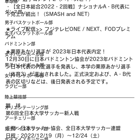
卓球部
・【全日本総合2022・2回戦】ナショナルA・B代表に
ダンス部
下克上が続出！（SMASH and NET）
男子バスケットボール部
★ライブ配信>> フジテレビONE / NEXT、FODプレミ
女子バスケットボール部
アム
バドミントン部
★栗原あかり選手が 2023年日本代表内定！
女子バレーボール部
12月30日に日本バドミントン協会が2023年バドミント
男子ハンドボール部
ン日本代表の内定選手を発表し、本学の栗原あかり選手
（体育3）が選出されました。正式決定および、A・B代
女子ハンドボール部
表の区切りなどは、後日発表される予定です。
ラグビー部
陸上競技部
蹴　球 
オリエンテーリング部
第6回全日本大学サッカー新人戦
アーチェリー部
主催：日本サッカー協会、全日本大学サッカー連盟
男子アイスホッケー部
日程：2022/12/19（月）～12/24（土）
女子アイスホッケー部