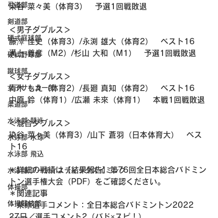
弓道部
染谷 菜々美（体育3）　予選1回戦敗退
剣道部
＜男子ダブルス＞
硬式庭球部
藤澤 佳史（体育3）/永渕 雄大（体育2）　ベスト16
溝上 義彦（M2）/杉山 大和（M1）　予選1回戦敗退
硬式野球部
蹴球部
＜女子ダブルス＞
女子サッカー部
青木 もえ（体育2）/長廻 真知（体育2）　ベスト16
中原 鈴（体育1）/広瀬 未來（体育1）　本戦1回戦敗退
柔道部
水泳部 競泳
＜混合ダブルス＞
染谷 菜々美（体育3）/山下 蒼羽（日本体育大）　ベス
水泳部 水球
ト16
水泳部 飛込
＊詳細の戦績は【結果報告】第76回全日本総合バドミン
水泳部 アーティスティックスイミング
トン選手権大会（PDF）をご確認ください。
体操部
＊関連記事
体操競技部
・栗原選手コメント：全日本総合バドミントン2022　
27日／選手コメント2（バド×スピ！）