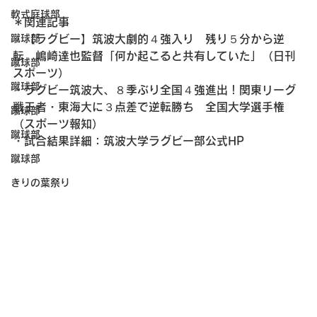
軟式庭球部
＊関連記事
蹴球部
・【ラグビー】筑波大劇的４強入り　残り５分から逆
転　嶋崎達也監督「何か起こると共有していた」（日刊
蹴球部
スポーツ）
蹴球部
・ラグビー筑波大、８季ぶり全国４強進出！関東リーグ
戦王者・東海大に３点差で逆転勝ち　全国大学選手権
蹴球部
（スポーツ報知）
蹴球部
・試合結果詳細：筑波大学ラグビー部公式HP
蹴球部
きりの葉祭り