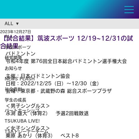
ALL
2023年12月27日
ALL
【試合結果】筑波スポーツ 12/19~12/31の試
合結果
学校スポーツ
バドミントン 
研究開発
令和4年度 第76回全日本総合バドミントン選手権大会
お知らせ
主催：日本バドミントン協会
NEWS FLASH
日程：2022/12/25（日）～12/30（金）
社会貢献
会場：東京都・武蔵野の森 総合スポーツプラザ
学生の成長
＜男子シングルス＞
パートナーシップ
永渕 雄大（体育2）　予選2回戦敗退
TSUKUBA LIVE!
＜女子シングルス＞
TSAトレーナーチーム
栗原 あかり（体育3）　ベスト8