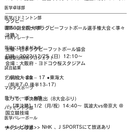
医学卓球部
医学バドミントン部
ラグビー 
医学ハンドボール部
第59回全国大学ラグビーフットボール選手権大会＜準々
決勝＞
TSAトレーナー
筑波には未来がある
主催：日本ラグビーフットボール協会
日時：2022/12/25（日）12:10～
箱根駅伝特別プロジェクト
会場：大阪府・ヨドコウ桜スタジアム
試合結果
○筑波大 20 – 17 ●東海大
アカデミー事業
（前半7-0,後半13-17）
マルチスポーツ
男子バレーボール部
よって、準決勝進出（8大会ぶり）
⇒【準決勝】1/2（月/祝）14:40～ 筑波大vs帝京大 @
バドミントン部
国立競技場
医学バレーボール
★テレビ放送>> NHK 、J SPORTSにて放送あり
サイクリング部