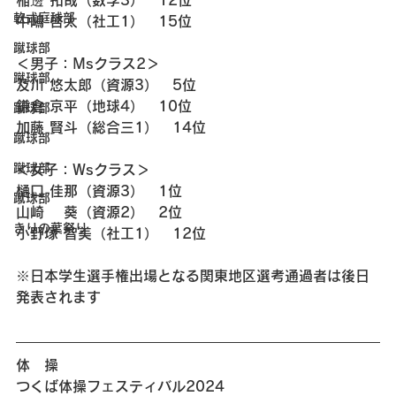
軟式庭球部
中嶋 啓太（社工1）　15位
蹴球部
＜男子：Msクラス2＞
蹴球部
及川 悠太郎（資源3）　5位
鎌倉 京平（地球4）　10位
蹴球部
加藤 賢斗（総合三1）　14位
蹴球部
蹴球部
＜女子：Wsクラス＞
樋口 佳那（資源3）　1位
蹴球部
山崎 　葵（資源2）　2位
きりの葉祭り
小野塚 智美（社工1）　12位
※日本学生選手権出場となる関東地区選考通過者は後日
発表されます
体　操 
つくば体操フェスティバル2024