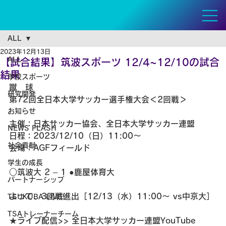
ALL
2023年12月13日
ALL
【試合結果】筑波スポーツ 12/4~12/10の試合
結果
学校スポーツ
蹴　球 
研究開発
第72回全日本大学サッカー選手権大会＜2回戦＞
お知らせ
主催：日本サッカー協会、全日本大学サッカー連盟
NEWS FLASH
日程：2023/12/10（日）11:00～
社会貢献
会場：AGFフィールド
学生の成長
○筑波大 2 – 1 ●鹿屋体育大
パートナーシップ
よって、3回戦進出［12/13（水）11:00～ vs中京大］
TSUKUBA LIVE!
TSAトレーナーチーム
★ライブ配信>> 全日本大学サッカー連盟YouTube