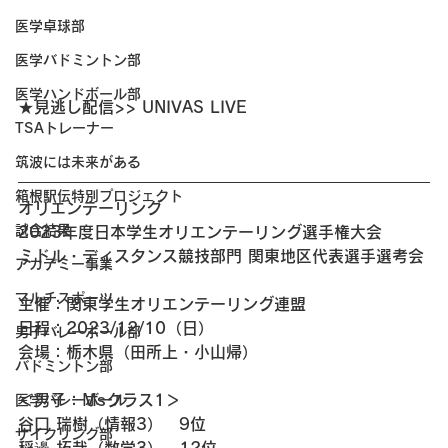
医学卓球部
医学バドミントン部
医学ハンドボール部
★見逃し配信>> UNIVAS LIVE
TSAトレーナー
筑波には未来がある
箱根駅伝特別プロジェクト
オリエンテーリング 
試合結果
2023年度日本学生オリエンテーリング選手権大会
ミドル・ディスタンス競技部門 関東地区代表選手選考会
アカデミー事業
マルチスポーツ
主催：関東学生オリエンテーリング連盟
日程：2023/12/10（日）
男子バレーボール部
会場：栃木県（田所上・小山帰）
バドミントン部
＜男子：Msクラス1＞
医学バレーボール
谷口 瑞樹（情報3）　9位
サイクリング部
稲邊 拓哉（数学3）　12位