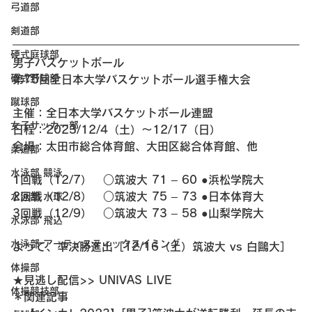
弓道部
剣道部
硬式庭球部
男子バスケットボール 
硬式野球部
第75回全日本大学バスケットボール選手権大会
蹴球部
主催：全日本大学バスケットボール連盟
女子サッカー部
日程：2023/12/4（土）～12/17（日）
会場：太田市総合体育館、大田区総合体育館、他
柔道部
水泳部 競泳
1回戦（12/7）　○筑波大 71 – 60 ●浜松学院大
2回戦（12/8）　○筑波大 75 – 73 ●日本体育大
水泳部 水球
3回戦（12/9）　○筑波大 73 – 58 ●山梨学院大
水泳部 飛込
水泳部 アーティスティックスイミング
よって、準決勝進出［12/16（土）筑波大 vs 白鷗大］
体操部
★見逃し配信>> UNIVAS LIVE
体操競技部
＊関連記事