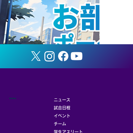
ANAホールディングス株式会社と連携協
定を締結
MENU
ニュース
試合日程
イベント
チーム
お部屋
学生アスリート