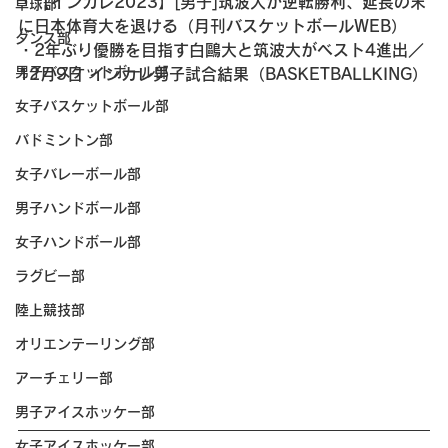
・【インカレ2023】[男子]筑波大が逆転勝利、延長の末
卓球部
に日本体育大を退ける（月刊バスケットボールWEB）
ダンス部
・2年ぶり優勝を目指す白鷗大と筑波大がベスト4進出／
男子バスケットボール部
12月9日 インカレ男子試合結果（BASKETBALLKING）
女子バスケットボール部
バドミントン部
女子バレーボール部
男子ハンドボール部
女子ハンドボール部
ラグビー部
陸上競技部
オリエンテーリング部
アーチェリー部
男子アイスホッケー部
女子アイスホッケー部