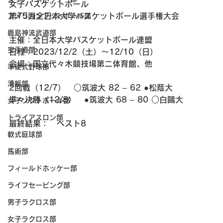
女子バスケットボール 
第75回全日本大学バスケットボール選手権大会
アメリカンフットボール部
鹿島神流武道部
主催：全日本大学バスケットボール連盟
空手道部
日程：2023/12/2（土）～12/10（日）
会場：国立代々木競技場第二体育館、他
準硬式野球部
漕艇部
2回戦（12/7）　○筑波大 82 – 62 ●松蔭大
準々決勝（12/8）　●筑波大 68 – 80 ○白鷗大
女子ソフトボール部
トライアスロン部
最終結果：　ベスト8
軟式庭球部
馬術部
フィールドホッケー部
ライフセービング部
男子ラクロス部
女子ラクロス部