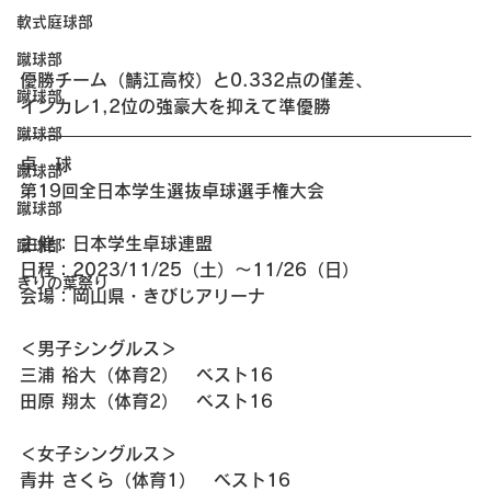
軟式庭球部
蹴球部
優勝チーム（鯖江高校）と0.332点の僅差、
蹴球部
インカレ1,2位の強豪大を抑えて準優勝
蹴球部
卓　球 
蹴球部
第19回全日本学生選抜卓球選手権大会
蹴球部
主催：日本学生卓球連盟
蹴球部
日程：2023/11/25（土）～11/26（日）
きりの葉祭り
会場：岡山県・きびじアリーナ
＜男子シングルス＞
三浦 裕大（体育2）　ベスト16
田原 翔太（体育2）　ベスト16
＜女子シングルス＞
青井 さくら（体育1）　ベスト16