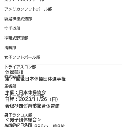
アメリカンフットボール部
鹿島神流武道部
空手道部
準硬式野球部
漕艇部
女子ソフトボール部
トライアスロン部
体操競技 
軟式庭球部
第77回全日本体操団体選手権
馬術部
主催：日本体操協会
フィールドホッケー部
日程：2023/11/26（日）
ライフセービング部
会場：四日市市総合体育館
男子ラクロス部
＜男子団体総合＞
女子ラクロス部
筑波大　244.896点　第8位