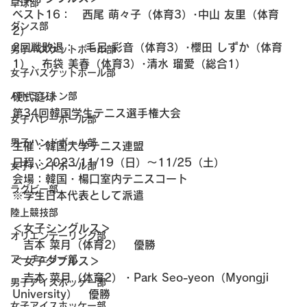
卓球部
ベスト16：　西尾 萌々子（体育3）･中山 友里（体育
ダンス部
2）
2回戦敗退：　毛呂 彩音（体育3）･櫻田 しずか（体育
男子バスケットボール部
1）、布袋 美春（体育3）･清水 瑠愛（総合1）
女子バスケットボール部
バドミントン部
硬式庭球 
第34回韓国学生テニス選手権大会
女子バレーボール部
男子ハンドボール部
主催：韓国大学テニス連盟
日程：2023/11/19（日）〜11/25（土）
女子ハンドボール部
会場：韓国・楊口室内テニスコート
ラグビー部
※学生日本代表として派遣
陸上競技部
＜女子シングルス＞
オリエンテーリング部
　吉本 菜月（体育2）　優勝
アーチェリー部
＜女子ダブルス＞
　吉本 菜月（体育2）・Park Seo-yeon（Myongji 
男子アイスホッケー部
University）　優勝
女子アイスホッケー部