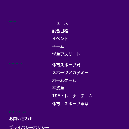
MENU
ニュース
試合日程
イベント
チーム
お部屋
学生アスリート
CONTENTS
体育スポーツ局
スポーツアカデミー
ホームゲーム
卒業生
TSAトレーナーチーム
体育・スポーツ憲章
INFORMATION
お問い合わせ
プライバシーポリシー