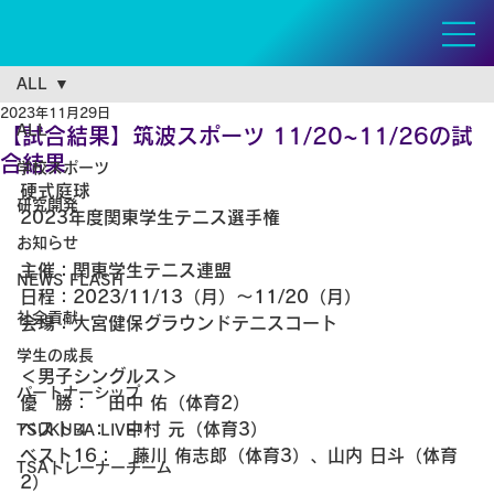
ALL
2023年11月29日
ALL
【試合結果】筑波スポーツ 11/20~11/26の試
合結果
学校スポーツ
硬式庭球 
研究開発
2023年度関東学生テニス選手権
お知らせ
主催：関東学生テニス連盟
NEWS FLASH
日程：2023/11/13（月）〜11/20（月）
社会貢献
会場：大宮健保グラウンドテニスコート
学生の成長
＜男子シングルス＞
パートナーシップ
優　勝：　田中 佑（体育2）
ベスト４：　中村 元（体育3）
TSUKUBA LIVE!
ベスト16：　藤川 侑志郎（体育3）、山内 日斗（体育
TSAトレーナーチーム
2）