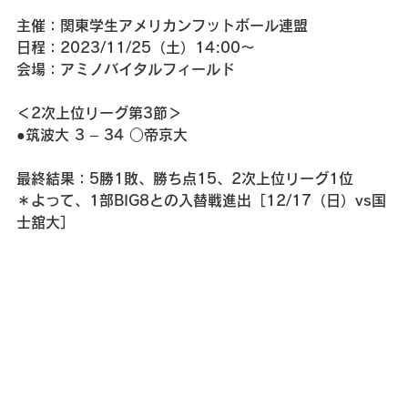
主催：関東学生アメリカンフットボール連盟
日程：2023/11/25（土）14:00～
会場：アミノバイタルフィールド
＜2次上位リーグ第3節＞
●筑波大 3 – 34 ○帝京大
最終結果：5勝1敗、勝ち点15、2次上位リーグ1位
＊よって、1部BIG8との入替戦進出［12/17（日）vs国
士舘大］