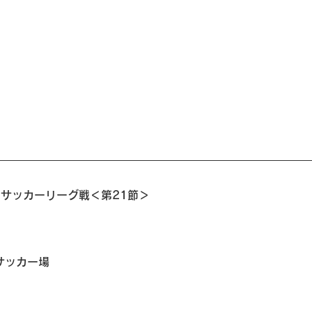
⼤学サッカーリーグ戦＜第21節＞
サッカー場