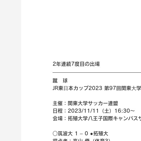
2年連続7度目の出場
蹴　球 
JR東⽇本カップ2023 第97回関東
主催：関東大学サッカー連盟
日程：2023/11/11（土）16:30～
会場：拓殖大学八王子国際キャンパス
○筑波大 1 – 0 ●拓殖大