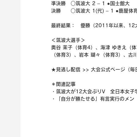
準決勝　○筑波大 2 – 1 ●国士館大
決勝　　○筑波大 1(代) – 1 ●鹿
最終結果：　優勝（2011年以来、12
＜筑波大選手＞
奥谷 茉子（体育4）、海津 ゆきえ（体
（体育3）、岩本 瑚々（体育3）、古川
★見逃し配信 >> 大会公式ページ（毎
＊関連記事
・筑波大が12大会ぶりV　全日本女子
・「自分が勝たせる」有言実行のメン