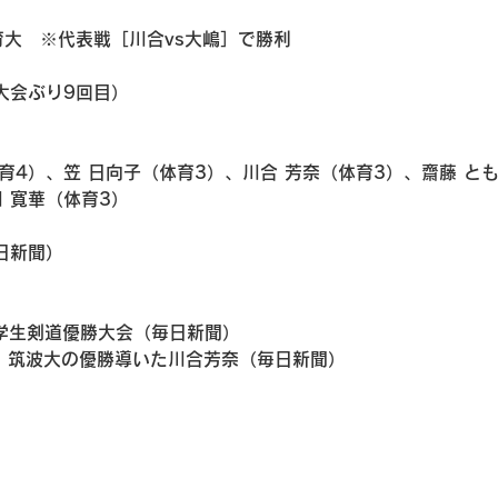
屋体育大　※代表戦［川合vs大嶋］で勝利
大会ぶり9回目）
育4）、笠 日向子（体育3）、川合 芳奈（体育3）、齋藤 と
 寛華（体育3）
日新聞）
学生剣道優勝大会（毎日新聞）
　筑波大の優勝導いた川合芳奈（毎日新聞）