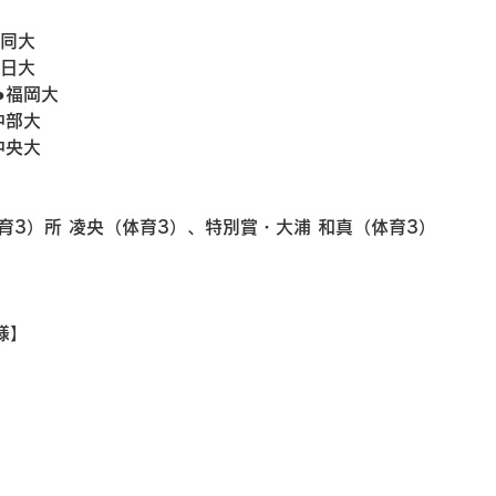
大同大
朝日大
 ●福岡大
●中部大
○中央大
育3）所 凌央（体育3）、特別賞・大浦 和真（体育3）
様】