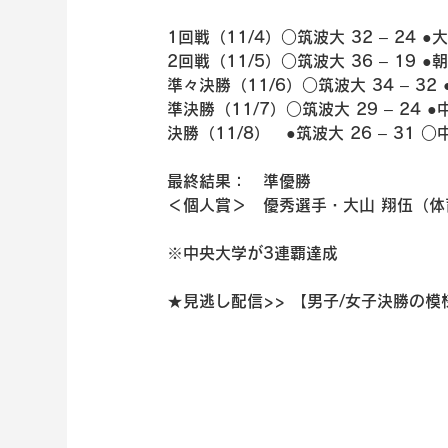
1回戦（11/4）○筑波大 32 – 24 ●
2回戦（11/5）○筑波大 36 – 19 ●
準々決勝（11/6）○筑波大 34 – 32
準決勝（11/7）○筑波大 29 – 24 
決勝（11/8）　●筑波大 26 – 31 
最終結果：　準優勝
＜個人賞＞　優秀選手・大山 翔伍（体
※中央大学が3連覇達成
★見逃し配信>> 【男子/女子決勝の模