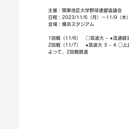
主催：関東地区大学野球連盟協議会
日程：2023/11/6（月）～11/9（木
会場：横浜スタジアム
1回戦（11/6）　○筑波大 – ●流通経
2回戦（11/7）　●筑波大 3 – 4 ○
よって、2回戦敗退