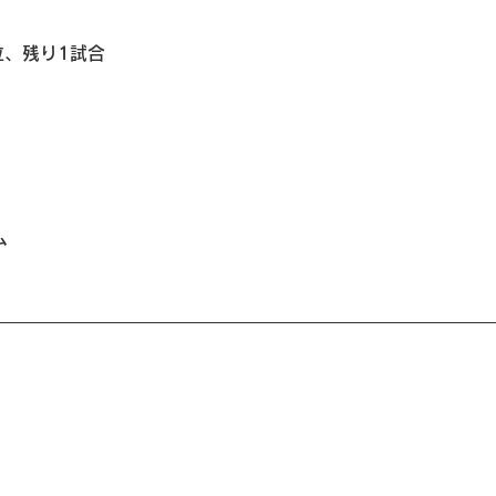
位、残り1試合
ム
）