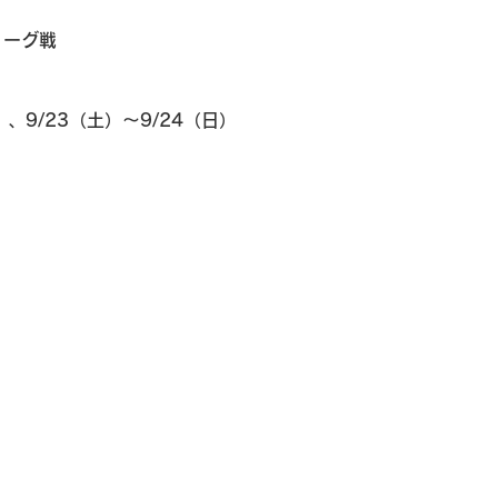
リーグ戦
）、9/23（土）～9/24（日）
）