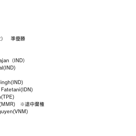
）
位）　準優勝
rajan（IND）
l(IND)
ngh(IND)
atetani(IDN)
(TPE)
zar(MMR)　※途中棄権
uyen(VNM)