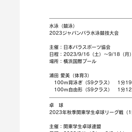
水泳（競泳） 
2023ジャパンパラ水泳競技大会
主催：日本パラスポーツ協会
日程：2023/9/16（土）～9/18（月
場所：横浜国際プール
浦田 愛美（体育3）
　100ｍ背泳ぎ（S9クラス）　1分1
　100ｍ自由形（S9クラス）　1分12
卓　球 
2023年秋季関東学生卓球リーグ戦（
主催：関東学生卓球連盟