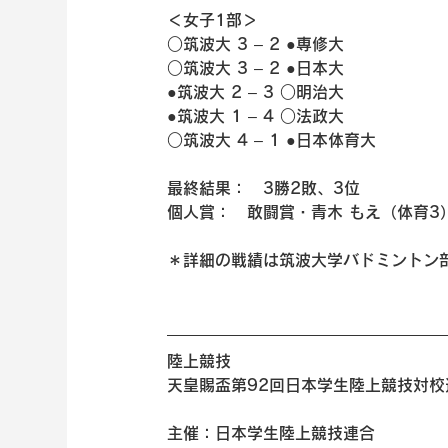
＜女子1部＞
○筑波大 3 – 2 ●専修大
○筑波大 3 – 2 ●日本大
●筑波大 2 – 3 ○明治大
●筑波大 1 – 4 ○法政大
○筑波大 4 – 1 ●日本体育大
最終結果：　3勝2敗、3位
個人賞：　敢闘賞・青木 もえ（体育3
＊詳細の戦績は筑波大学バドミントン
陸上競技 
天皇賜盃第92回日本学生陸上競技対校
主催：日本学生陸上競技連合