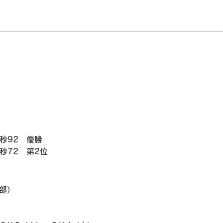
）
9秒92　優勝
秒72　第2位
1部）