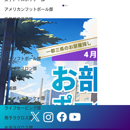
アメリカンフットボール部
鹿島神流武道部
空手道部
準硬式野球部
漕艇部
女子ソフトボール部
第31回つくば体操フェスティバル
トライアスロン部
軟式庭球部
馬術部
フィールドホッケー部
ライフセービング部
男子ラクロス部
女子ラクロス部