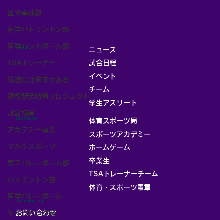
医学卓球部
医学バドミントン部
医学ハンドボール部
MENU
ニュース
TSAトレーナー
試合日程
イベント
筑波には未来がある
チーム
箱根駅伝特別プロジェクト
お部屋
学生アスリート
試合結果
CONTENTS
体育スポーツ局
アカデミー事業
スポーツアカデミー
マルチスポーツ
ホームゲーム
卒業生
男子バレーボール部
TSAトレーナーチーム
バドミントン部
体育・スポーツ憲章
医学バレーボール
INFORMATION
お問い合わせ
サイクリング部