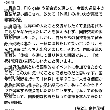
弓道部
　最終日、FIG gala や閉会式を通して、今回の遠征中の
剣道部
経験が思い起こされ、改めて「体操」の持つ力が実感で
硬式庭球部
きました。
　遠征中、世界中の人たちと交流がしたくて会話を試み
硬式野球部
てもなかなか伝えたいことを伝えられず、国際交流の困
蹴球部
難を経験しました。しかし、自分たちの演技を見て歓声
を上げてくれたり、一緒に演技をして笑い合ったり、そ
女子サッカー部
んな場面にたくさん出会えました。それは、国際交流の
柔道部
困難を「体操」を通して乗り越えた瞬間であり、「体
操」のもつ素晴らしい力だと思います。
水泳部 競泳
　世界体操祭という国際的なイベントに参加できたから
水泳部 水球
こそ、この力に気づくことができたのだと思います。国
水泳部 飛込
際的な視野を持って「体操」を学ぶことに大きな価値が
あると実感しました。幸いなことに、私はこれからドイ
水泳部 アーティスティックスイミング
ツで留学する機会をいただいています。ギムナでの経験
体操部
を糧にして、国際的な視野を持って体操を学んで来たい
思います。
体操競技部
(院2年 金井茂樹)