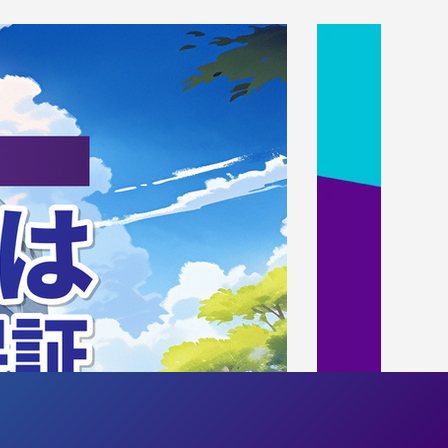
ズ・クリニ
/8（土）
ーム
!
SMBC」（女
ル）のエス
スケットボ
加者を募集