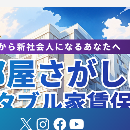
UKUBA LIVE!から研究成
【エスコートキッ
を発信 ― スポーツ観戦が
ック参加者募集】8
み出す「一体感」のメカニ
筑波大学ホームゲ
ムを解明
「TSUKUBA LIVE
Presented by 
子バスケットボー
コートキッズ・バ
ールクリニック参
します