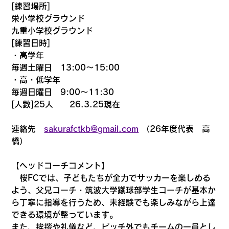
[練習場所]
栄小学校グラウンド
九重小学校グラウンド
[練習日時]
・高学年
毎週土曜日　13:00〜15:00
・高・低学年
毎週日曜日　9:00〜11:30
[人数]25人　　26.3.25現在
連絡先　
sakurafctkb@gmail.com
 （26年度代表　高
橋）
【ヘッドコーチコメント】
　桜FCでは、子どもたちが全力でサッカーを楽しめる
よう、父兄コーチ・筑波大学蹴球部学生コーチが基本か
ら丁寧に指導を行うため、未経験でも楽しみながら上達
できる環境が整っています。
また、挨拶や礼儀など、ピッチ外でもチームの一員とし