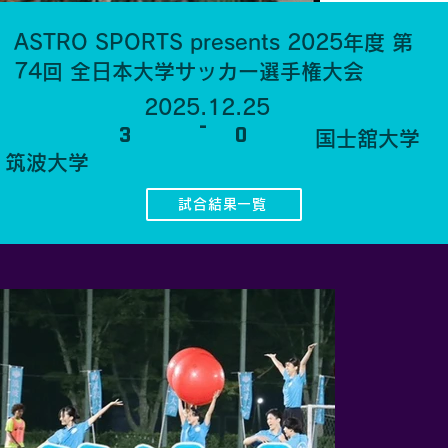
ASTRO SPORTS presents 2025年度 第
74回 全日本大学サッカー選手権大会
2025.12.25
-
3
0
国士舘大学
​筑波大学
試合結果一覧