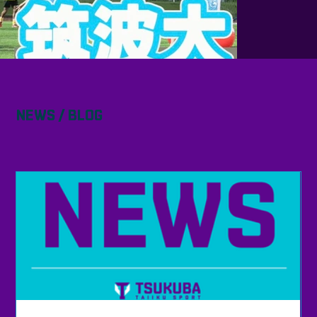
NEWS / BLOG
ホ