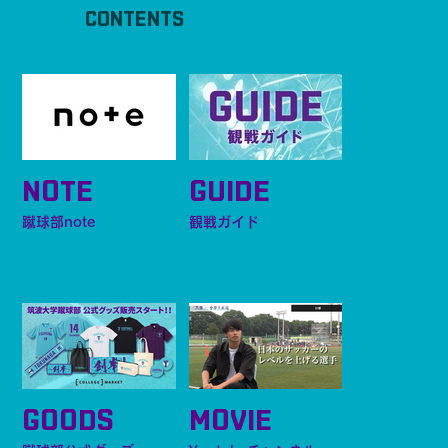
CONTENTS
石野 慶
MF, FW
NOTE
GUIDE
蹴球部note
観戦ガイド
GOODS
MOVIE