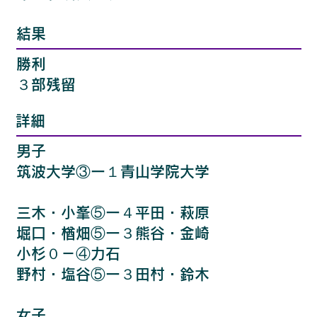
結果
勝利
３部残留
詳細
男子
筑波大学③ー１青山学院大学
三木・小峯⑤ー４平田・萩原
堀口・楢畑⑤ー３熊谷・金崎
小杉０－④力石
野村・塩谷⑤ー３田村・鈴木
女子