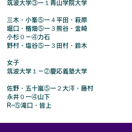
筑波大学③ー１青山学院大学
三木・小峯⑤ー４平田・萩原
堀口・楢畑⑤ー３熊谷・金崎
小杉０－④力石
野村・塩谷⑤ー３田村・鈴木
女子
筑波大学１－②慶応義塾大学
佐野・五十嵐⑤ー２大澤・藤村
永井０ー④山下
Rｰ⑤滝口・皆上