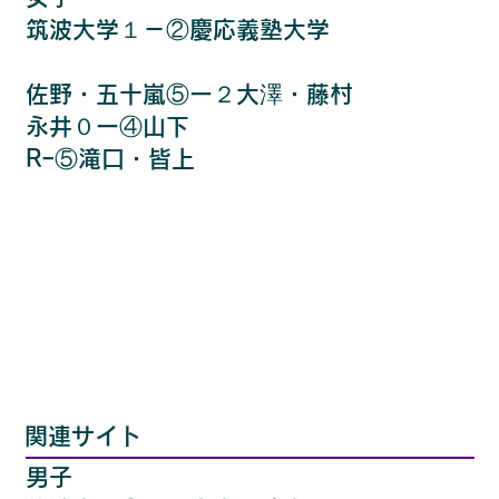
筑波大学１－②慶応義塾大学
佐野・五十嵐⑤ー２大澤・藤村
永井０ー④山下
Rｰ⑤滝口・皆上
​関連サイト
男子