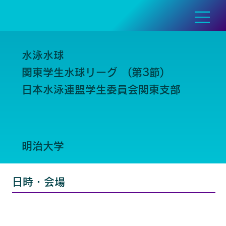
水泳水球
関東学生水球リーグ (第3節)
日本水泳連盟学生委員会関東支部
明治大学
日時・会場