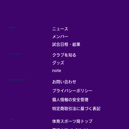
MENU
ニュース
メンバー
試合日程・結果
CONTENTS
クラブを知る
グッズ
note
INFORMATION
お問い合わせ
プライバシーポリシー
個人情報の安全管理
​特定商取引法に基づく表記
LINK
体育スポーツ局トップ