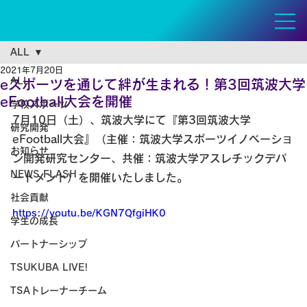
ALL
2021年7月20日
ALL
eスポーツを通じて絆が生まれる！第3回筑波大学
eFootball大会を開催
学校スポーツ
7月10日（土）、筑波大学にて『第3回筑波大学
研究開発
eFootball大会』（主催：筑波大学スポーツイノベーショ
お知らせ
ン開発研究センター、共催：筑波大学アスレチックデパ
NEWS FLASH
ートメント）を開催いたしました。
社会貢献
https://youtu.be/KGN7QfgiHK0
学生の成長
パートナーシップ
TSUKUBA LIVE!
TSAトレーナーチーム