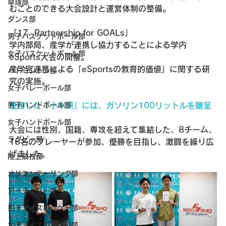
卓球部
むことのできる大会設計と運営体制の整備。
ダンス部
「17. Partnership for GOALs」
男子バスケットボール部
学内部局、産学が連携し協力することによる学内
女子バスケットボール部
eSports大会の開催。
産学官連携による「eSportsの教育的価値」に関する研
バドミントン部
究の実施。
女子バレーボール部
優勝した「小木研」には、ガソリン100リットルを贈呈
男子ハンドボール部
女子ハンドボール部
大会には性別、国籍、専攻を超えて集結した、8チーム、
ラグビー部
16名のプレーヤーが参加、優勝を目指し、激闘を繰り広
げました。
陸上競技部
オリエンテーリング部
アーチェリー部
男子アイスホッケー部
女子アイスホッケー部