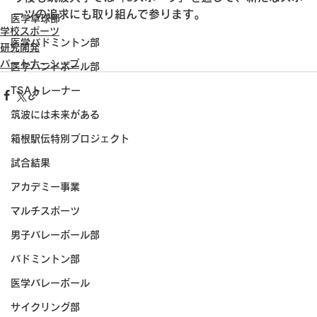
ーツの追求にも取り組んで参ります。
医学卓球部
学校スポーツ
医学バドミントン部
研究開発
パートナーシップ
医学ハンドボール部
TSAトレーナー
筑波には未来がある
箱根駅伝特別プロジェクト
試合結果
アカデミー事業
マルチスポーツ
男子バレーボール部
バドミントン部
医学バレーボール
サイクリング部