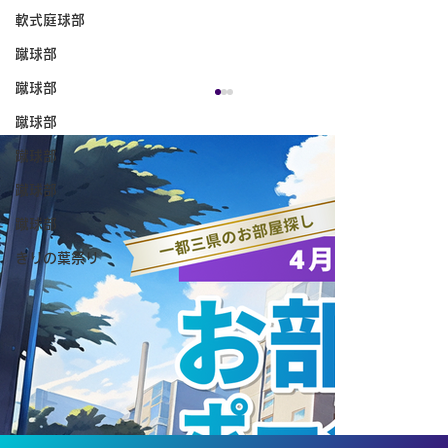
軟式庭球部
蹴球部
蹴球部
蹴球部
蹴球部
蹴球部
蹴球部
きりの葉祭り
ANAホールディングス株式会社と連携協
定を締結