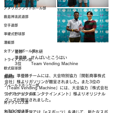
アメリカンフットボール部
鹿島神流武道部
空手道部
準硬式野球部
漕艇部
女子ソフトボール部
優勝　　
小木研
準優勝　
せんぱいとこうはい
トライアスロン部
3位　　 
Team Vending Machine
軟式庭球部
優勝、準優勝チームには、大会特別協力「関彰商事株式
馬術部
会社」様よりガソリンが贈呈されました。また3位の
フィールドホッケー部
「Team Vending Machine」には、大会協力「株式会社
コナミデジタルエンタテインメント」様よりオリジナル
ライフセービング部
グッズが贈呈されました。
男子ラクロス部
女子ラクロス部
今後も筑波大学では「eスポーツ」を通じて、新たなスポ