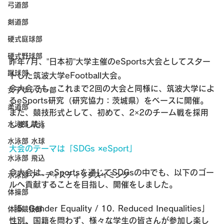
弓道部
剣道部
硬式庭球部
硬式野球部
昨年7月、”日本初”大学主催のeSports大会としてスター
蹴球部
トした筑波大学eFootball大会。
今大会でも、これまで2回の大会と同様に、筑波大学によ
女子サッカー部
るeSports研究（研究協力：茨城県）をベースに開催。
柔道部
また、競技形式として、初めて、2×2のチーム戦を採用
しました。
水泳部 競泳
水泳部 水球
大会のテーマは「
SDGs ×eSport
」
水泳部 飛込
今大会は、eSportsを通じてSDGsの中でも、以下のゴー
水泳部 アーティスティックスイミング
ルへ貢献することを目指し、開催をしました。
体操部
「5. Gender Equality / 10. Reduced Inequalities」
体操競技部
性別、国籍を問わず、様々な学生の皆さんが参加し楽し