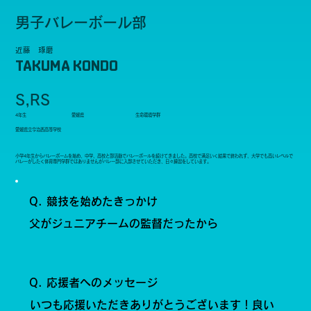
男子バレーボール部
近藤 琢磨
TAKUMA KONDO
S,RS
4年生
愛媛県
生命環境学群
愛媛県立今治西高等学校
小学4年生からバレーボームを始め、中学、高校と部活動でバレーボールを続けてきました。高校で満足いく結果で終われず、大学でも高いレベルで
バレーがしたく体育専門学群ではありませんがバレー部に入部させていただき、日々練習をしています。
Q. 競技を始めたきっかけ
父がジュニアチームの監督だったから
Q. 応援者へのメッセージ
いつも応援いただきありがとうございます！良い