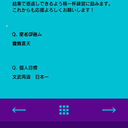
結果で恩返しできるよう精一杯練習に励みます。
これからも応援よろしくお願いします！
Q. 座右の銘
Q. マイブーム
雲外蒼天
自炊
Q. 個人目標
文武両道 日本一