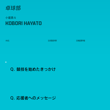
卓球部
小堀勇斗
KOBORI HAYATO
3年生
生命環境学群
生物資源学類
Q. 競技を始めたきっかけ
Q. 応援者へのメッセージ