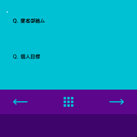
Q. 座右の銘
Q. マイブーム
Q. 個人目標