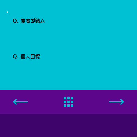
Q. 座右の銘
Q. マイブーム
Q. 個人目標