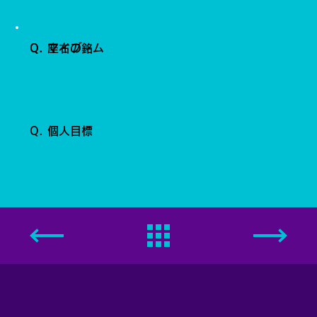
Q. 座右の銘
Q. マイブーム
Q. 個人目標