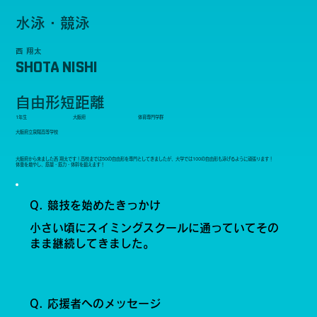
水泳・競泳
西 翔太
SHOTA NISHI
自由形短距離
1年生
大阪府
体育専門学群
大阪府立泉陽高等学校
大阪府から来ました西 翔太です！高校までは50の自由形を専門としてきましたが、大学では100の自由形も泳げるように頑張ります！
体重を増やし、筋量・筋力・体幹を鍛えます！
Q. 競技を始めたきっかけ
小さい頃にスイミングスクールに通っていてその
まま継続してきました。
Q. 応援者へのメッセージ