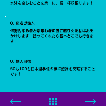
水泳を楽しむことを第一に、精一杯頑張ります！
Q. 座右の銘
Q. マイブーム
「努力する者が楽しむ者に勝てるワケがない」
何もしないことが嫌いなので、暇さえあればお出
かけします！誘ってくれたら基本どこでも行きま
す！
Q. 個人目標
50も100も日本選手権の標準記録を突破すること
です！