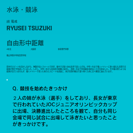
水泳・競泳
續 竜成
RYUSEI TSUZUKI
自由形中距離
4年生
大阪府
体育専門学群
桃山学院中学校高等学校
前半のスピードを活かしながら、無駄のないフォームで泳ぎ、後半では粘りある泳ぎで追い上げる。中学２年まで個人メドレーに取り組むも全国では
結果が残せず低迷していました。しかし、中学３年から自由形中距離に転向し、高校１年まで好成績を収めることが出来ました。その後は思うような
結果が出ていませんが、個人メドレーで培った体力とスピードを武器に、再び全国の舞台で返り咲くために日々練習に励んでいます。
Q. 競技を始めたきっかけ
２人の姉が水泳（選手）をしており、長女が東京
で行われていたJOCジュニアオリンピックカップ
に出場、決勝進出したところを観て、自分も同じ
会場で同じ試合に出場して泳ぎたいと思ったこと
がきっかけです。