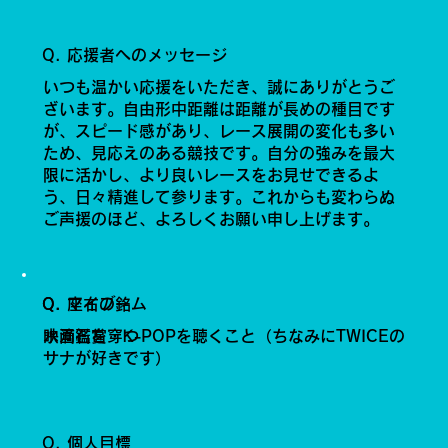
Q. 応援者へのメッセージ
いつも温かい応援をいただき、誠にありがとうご
ざいます。自由形中距離は距離が長めの種目です
が、スピード感があり、レース展開の変化も多い
ため、見応えのある競技です。自分の強みを最大
限に活かし、より良いレースをお見せできるよ
う、日々精進して参ります。これからも変わらぬ
ご声援のほど、よろしくお願い申し上げます。
Q. 座右の銘
Q. マイブーム
水滴石を穿つ
映画鑑賞・K-POPを聴くこと（ちなみにTWICEの
サナが好きです）
Q. 個人目標