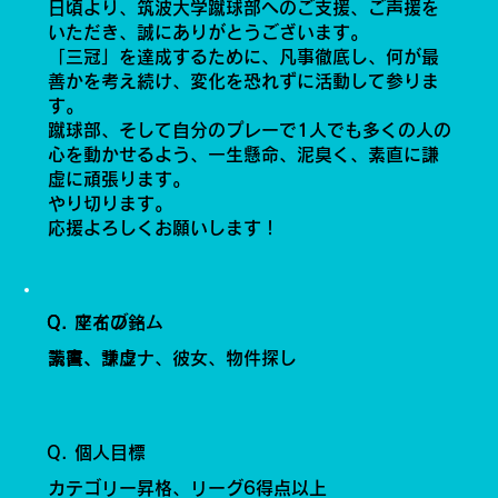
日頃より、筑波大学蹴球部へのご支援、ご声援を
いただき、誠にありがとうございます。
「三冠」を達成するために、凡事徹底し、何が最
善かを考え続け、変化を恐れずに活動して参りま
す。
蹴球部、そして自分のプレーで1人でも多くの人の
心を動かせるよう、一生懸命、泥臭く、素直に謙
虚に頑張ります。
やり切ります。
応援よろしくお願いします！
Q. 座右の銘
Q. マイブーム
素直、謙虚
読書、サウナ、彼女、物件探し
Q. 個人目標
カテゴリー昇格、リーグ6得点以上