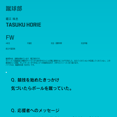
蹴球部
堀江 珠丞
TASUKU HORIE
FW
4年生
千葉県
社会・国際学群
社会学類
県立千葉高校
蹴球部4年、副務を務めています、堀江珠丞です。
今シーズンは脳震盪と肉離れのリハビリから約2年半ぶりに公式戦に復帰することができました。支えてくれている人や応援してくれている人、この
蹴球部という環境、そしてサッカーができることへの感謝を忘れず、大学ラストシーズン走り抜けます。
バイブルは、稲盛和夫著『生き方』です。
Q. 競技を始めたきっかけ
気づいたらボールを蹴っていた。
Q. 応援者へのメッセージ