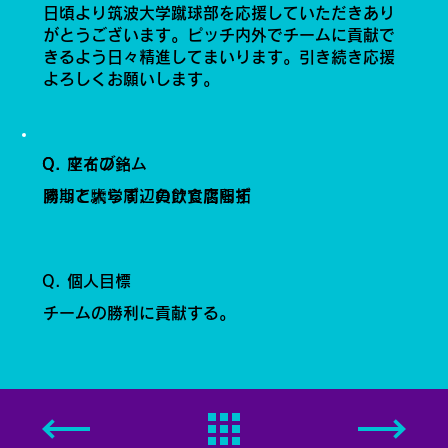
日頃より筑波大学蹴球部を応援していただきあり
がとうございます。ピッチ内外でチームに貢献で
きるよう日々精進してまいります。引き続き応援
よろしくお願いします。
Q. 座右の銘
Q. マイブーム
勝って驕らず、負けて腐らず
同期と大学周辺の飲食店開拓
Q. 個人目標
チームの勝利に貢献する。