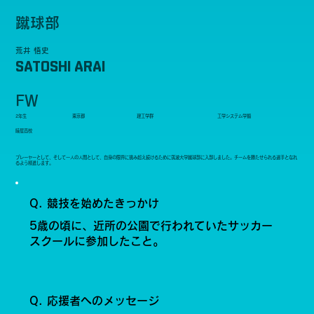
蹴球部
荒井 悟史
SATOSHI ARAI
FW
2年生
東京都
理工学群
工学システム学類
暁星高校
プレーヤーとして、そして一人の人間として、自身の限界に挑み超え続けるために筑波大学蹴球部に入部しました。チームを勝たせられる選手となれ
るよう精進します。
Q. 競技を始めたきっかけ
5歳の頃に、近所の公園で行われていたサッカー
スクールに参加したこと。
Q. 応援者へのメッセージ