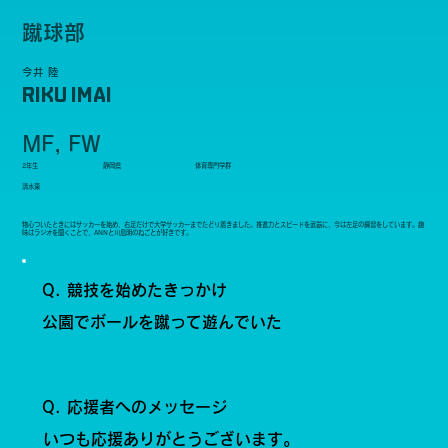
蹴球部
今井 陸
RIKU IMAI
MF, FW
2年生
静岡県
体育専門学群
清水東
物心ついたときにはサッカーを始め、右足だけで大学サッカーまでたどり着きました。推進力とスピードを武器に、今は左足の練習をしています。趣
味はラジオを聞くことで、ANNと川島明のねごとが好きです。
Q. 競技を始めたきっかけ
公園でボールを蹴って遊んでいた
Q. 応援者へのメッセージ
いつも応援ありがとうございます。