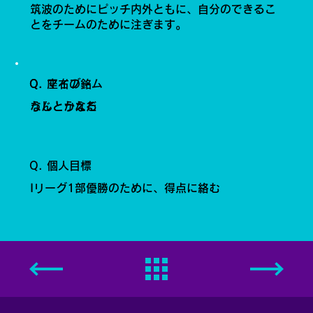
筑波のためにピッチ内外ともに、自分のできるこ
とをチームのために注ぎます。
Q. 座右の銘
Q. マイブーム
なんとかなる
うじとうえだ
Q. 個人目標
Iリーグ1部優勝のために、得点に絡む