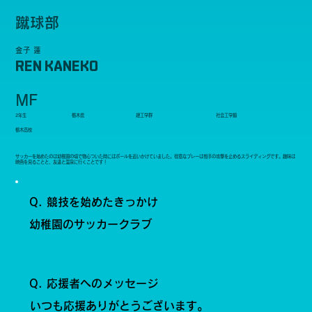
蹴球部
金子 蓮
REN KANEKO
MF
2年生
栃木県
理工学群
社会工学類
栃木高校
サッカーを始めたのは幼稚園の頃で物心ついた時にはボールを追いかけていました。得意なプレーは相手の攻撃を止めるスライディングです。趣味は
映画を見ることと、友達と温泉に行くことです！
Q. 競技を始めたきっかけ
幼稚園のサッカークラブ
Q. 応援者へのメッセージ
いつも応援ありがとうございます。