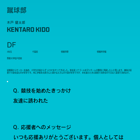
蹴球部
木戸 健太郎
KENTARO KIDO
DF
3年生
千葉県
情報学群
情報科学類
専修大学松戸高校
幼稚園からサッカーを始め、小学生の頃からずっとDFをやってきました。体を張ってゴールを守りチームの勝利に貢献したいと思います。趣味は読
書で小説を読むのが好きです。特に伊坂幸太郎さんと湊かなえさんの小説が好きですが、本を選ぶときは著者で決めるのではなく直感で決めます。
Q. 競技を始めたきっかけ
友達に誘われた
Q. 応援者へのメッセージ
いつも応援ありがとうございます。個人としては