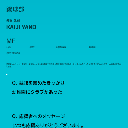
蹴球部
矢野 凱嗣
KAIJI YANO
MF
3年生
千葉県
生命環境学群
生物学類
千葉県立船橋高校
幼稚園からサッカーを始め、より高いレベルを目指すため筑波大学蹴球部に入部しました。親からもらった身体を存分に活かしてチームの勝利に貢献
します。
Q. 競技を始めたきっかけ
幼稚園にクラブがあった
Q. 応援者へのメッセージ
いつも応援ありがとうございます。