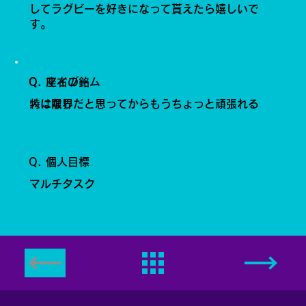
してラグビーを好きになって貰えたら嬉しいで
す。
Q. 座右の銘
Q. マイブーム
人は限界だと思ってからもうちょっと頑張れる
特になし
Q. 個人目標
マルチタスク