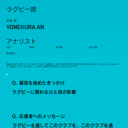
ラグビー部
米倉 杏
YONEKURA AN
アナリスト
2年生
静岡県
理工学群
社会工学類
磐田南高校
筑波大学ラグビー部でアナリストをやっています。米倉杏です。気づけばラグ研でPCと向き合う日々が当たり前になっていました。どんなスポーツ
よりも面白いラグビーをどんなチームより楽しい筑波で分析できることが何よりも幸せです。
Q. 競技を始めたきっかけ
ラグビーに関わる父と母の影響
Q. 応援者へのメッセージ
ラグビーを通してこのクラブを、このクラブを通