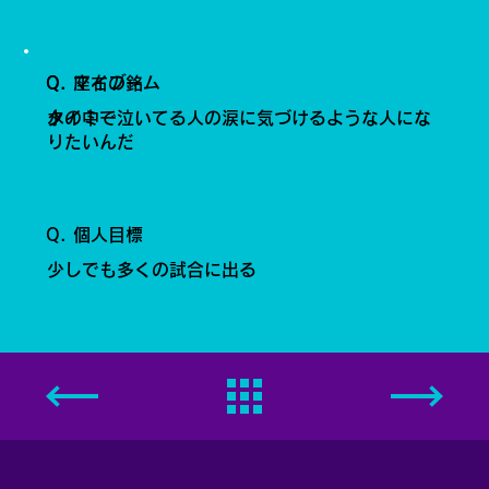
Q. 座右の銘
Q. マイブーム
水の中で泣いてる人の涙に気づけるような人にな
タイミー
りたいんだ
Q. 個人目標
少しでも多くの試合に出る