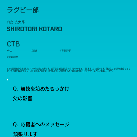
ラグビー部
白鳥 広太郎
SHIROTORI KOTARO
CTB
1年生
長野県
体育専門学群
茗溪学園高校
茗溪学園高校から来ました、CTBの白鳥広太郎です。苗字を読み間違えられやすいのですが、「しろとり」と読みます。好きなことは歌を歌うことで
す。つくばで1番好きなラーメン屋は喜乃壺です。自立して自分の能力を高められる4年間にしたいです、よろしくお願いします。
Q. 競技を始めたきっかけ
父の影響
Q. 応援者へのメッセージ
頑張ります