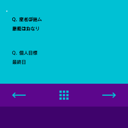
Q. 座右の銘
Q. マイブーム
継続は力なり
トモコレ
Q. 個人目標
最終日