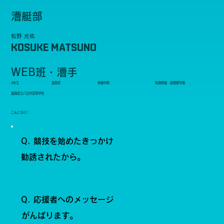
漕艇部
松野 光佑
KOSUKE MATSUNO
WEB班・漕手
4年生
滋賀県
情報学群
知識情報・図書館学類
滋賀県立八日市高等学校
こんにちは！
Q. 競技を始めたきっかけ
勧誘されたから。
Q. 応援者へのメッセージ
がんばります。