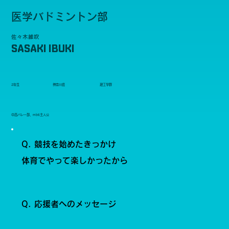
医学バドミントン部
佐々木維吹
SASAKI IBUKI
2年生
神奈川県
理工学群
中高バレー部、mbti主人公
Q. 競技を始めたきっかけ
体育でやって楽しかったから
Q. 応援者へのメッセージ