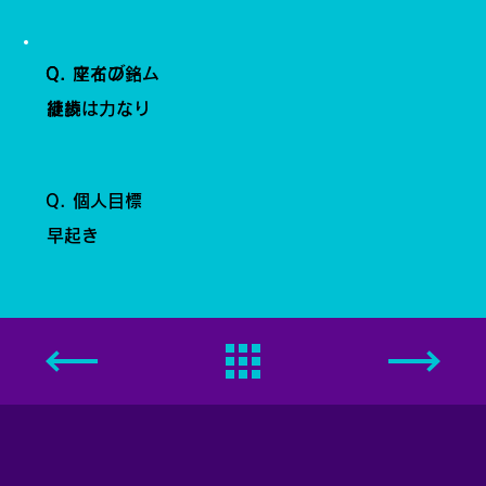
Q. 座右の銘
Q. マイブーム
継続は力なり
徒歩
Q. 個人目標
早起き