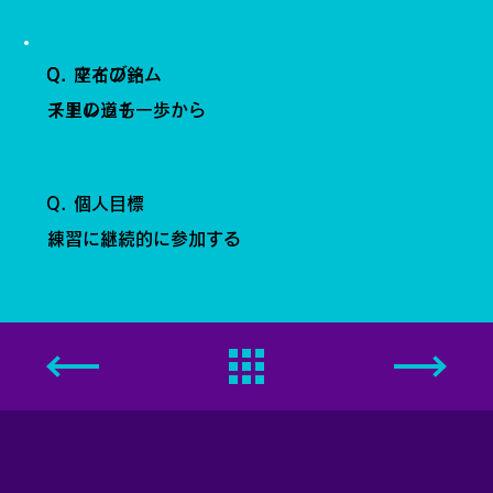
Q. 座右の銘
Q. マイブーム
千里の道も一歩から
ストレッチ
Q. 個人目標
練習に継続的に参加する