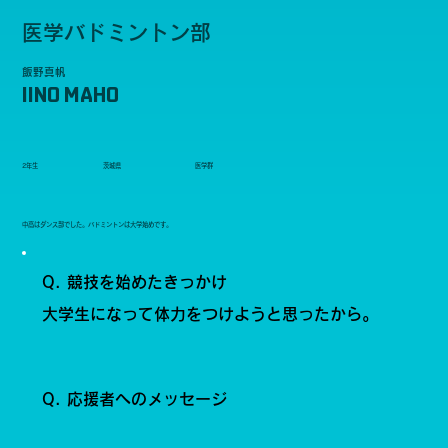
医学バドミントン部
飯野真帆
IINO MAHO
2年生
茨城県
医学群
中高はダンス部でした。バドミントンは大学始めです。
Q. 競技を始めたきっかけ
大学生になって体力をつけようと思ったから。
Q. 応援者へのメッセージ