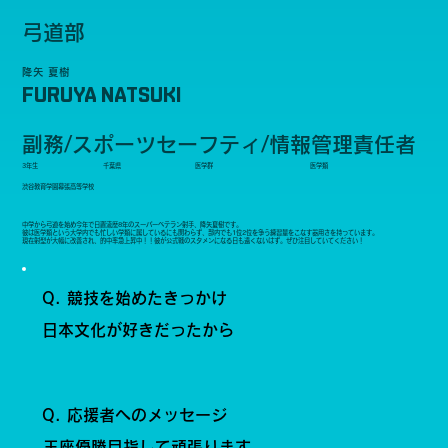
弓道部
降矢 夏樹
FURUYA NATSUKI
副務/スポーツセーフティ/情報管理責任者
3年生
千葉県
医学群
医学類
渋谷教育学園幕張高等学校
中学から弓道を始め今年で日置流歴8年のスーパーベテラン射手、降矢夏樹です。
彼は医学類という大学内でも忙しい学類に属しているにも関わらず、部内でも1位2位を争う練習量をこなす器用さを持っています。
現在射型が大幅に改善され、的中率急上昇中！！彼が公式戦のスタメンになる日も遠くないはず。ぜひ注目していてください！
Q. 競技を始めたきっかけ
日本文化が好きだったから
Q. 応援者へのメッセージ
王座優勝目指して頑張ります