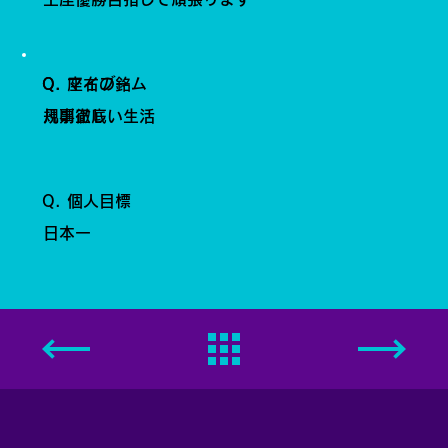
Q. 座右の銘
Q. マイブーム
凡事徹底
規則正しい生活
Q. 個人目標
日本一