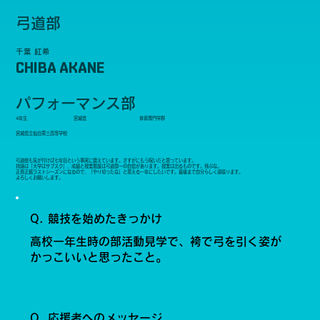
弓道部
千葉 紅希
CHIBA AKANE
パフォーマンス部
4年生
宮城県
体育専門学群
宮城県立仙台第三高等学校
弓道歴も気が付けば七年目という事実に震えています。さすがにもう呪いだと思っています。
持論は「大学はサブスク」、成績と授業態度は弓道部一の自信があります。授業は出るものです。飛ぶな。
正真正銘ラストシーズンになるので、「やり切ったな」と思える一年にしたいです。最後まで自分らしく頑張ります。
よろしくお願いします。
Q. 競技を始めたきっかけ
高校一年生時の部活動見学で、袴で弓を引く姿が
かっこいいと思ったこと。
Q. 応援者へのメッセージ