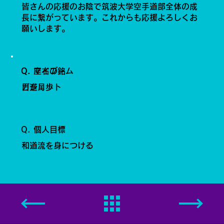
皆さんの応援のお陰で筑波大学空手道部全体の成
長に繋がっています。これからも応援よろしくお
願いします。
Q. 座右の銘
Q. マイブーム
日進月歩
ガジェット
Q. 個人目標
和道流を身につける