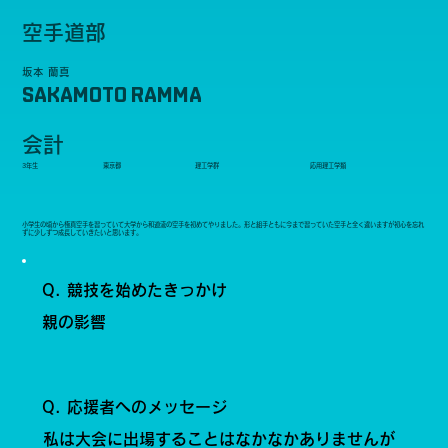
空手道部
坂本 蘭真
SAKAMOTO RAMMA
会計
3年生
東京都
理工学群
応用理工学類
小学生の頃から極真空手を習っていて大学から和道流の空手を初めてやりました。形と組手ともに今まで習っていた空手と全く違いますが初心を忘れ
ずに少しずつ成長していきたいと思います。
Q. 競技を始めたきっかけ
親の影響
Q. 応援者へのメッセージ
私は大会に出場することはなかなかありませんが