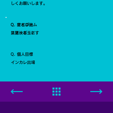
しくお願いします。
Q. 座右の銘
Q. マイブーム
艱難汝を玉にす
スノーボード
Q. 個人目標
インカレ出場