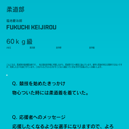
柔道部
福地慶治朗
FUKUCHI KEIJIROU
60ｋｇ級
2年生
東京都
医学群
医学類
こんにちは。柔道部の福地慶治朗です。 私は現在医学類に所属しながら、柔道部で日々練習に励んでいます。勉学と柔道の両立は簡単ではないです
が、充実した日々を過ごせています。これからもどちらも欠かすことなく頑張っていきますので応援よろしくお願いします。
Q. 競技を始めたきっかけ
物心ついた時には柔道着を着ていた。
Q. 応援者へのメッセージ
応援したくなるような選手になりますので、よろ