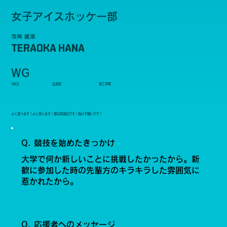
女子アイスホッケー部
寺岡 暖菜
TERAOKA HANA
WG
2年生
広島県
理工学群
よく食べます！よく笑います！根は真面目です！負けず嫌いです！
Q. 競技を始めたきっかけ
大学で何か新しいことに挑戦したかったから。新
歓に参加した時の先輩方のキラキラした雰囲気に
惹かれたから。
Q. 応援者へのメッセージ