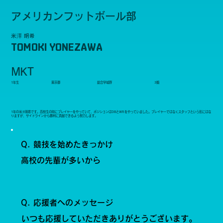
アメリカンフットボール部
米澤 明希
TOMOKI YONEZAWA
MKT
1年生
東京都
総合学域群
3類
1年の米澤明希です。高校生の時にプレイヤーをやっていて、ポジションはDBとWRをやっていました。プレイヤーではなくスタッフという形にはな
りますが、サイドラインから勝利に貢献できるよう努力します。
Q. 競技を始めたきっかけ
高校の先輩が多いから
Q. 応援者へのメッセージ
いつも応援していただきありがとうございます。