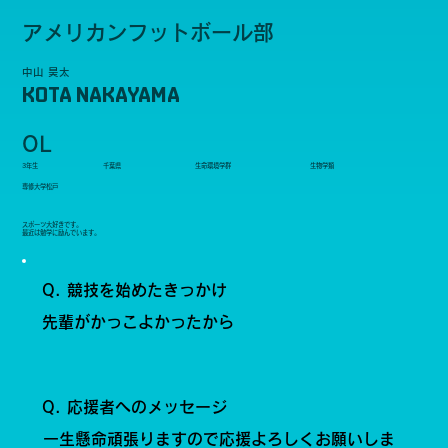
アメリカンフットボール部
中山 昊太
KOTA NAKAYAMA
OL
3年生
千葉県
生命環境学群
生物学類
専修大学松戸
スポーツ大好きです。
最近は勉学に励んでいます。
Q. 競技を始めたきっかけ
先輩がかっこよかったから
Q. 応援者へのメッセージ
一生懸命頑張りますので応援よろしくお願いしま