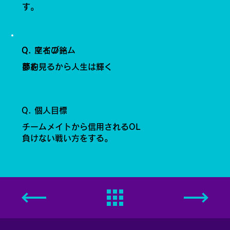
す。
Q. 座右の銘
Q. マイブーム
夢を見るから人生は輝く
節約
Q. 個人目標
チームメイトから信用されるOL
負けない戦い方をする。