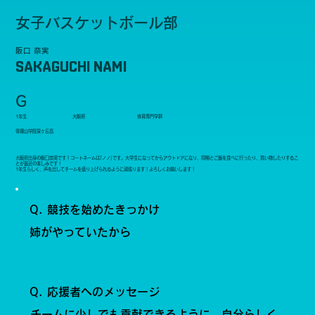
女子バスケットボール部
阪口 奈実
SAKAGUCHI NAMI
G
1年生
大阪府
体育専門学群
帝塚山学院泉ヶ丘高
大阪府出身の阪口奈実です！コートネームは｢ノノ｣です。大学生になってからアウトドアになり、同期とご飯を食べに行ったり、買い物したりするこ
とが最近の楽しみです！
1年生らしく、声を出してチームを盛り上げられるように頑張ります！よろしくお願いします！
Q. 競技を始めたきっかけ
姉がやっていたから
Q. 応援者へのメッセージ
チームに少しでも貢献できるように、自分らしく