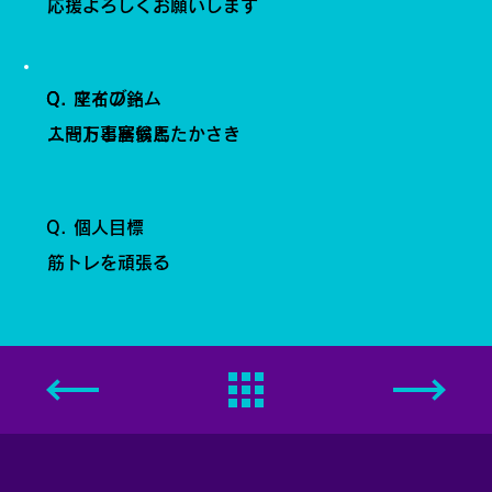
応援よろしくお願いします
Q. 座右の銘
Q. マイブーム
人間万事塞翁馬
ニートと居候とたかさき
Q. 個人目標
筋トレを頑張る