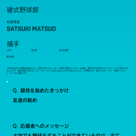
硬式野球部
松尾颯祇
SATSUKI MATSUO
捕手
2年生
東京都
総合学域群
都立城東
小学校2年生から野球を始めました。小学校3年からキャッチャー防具に憧れキャッチャーを始め、高校3年生の春までキャッチャーとして試合に出て
ましたでが、最後の夏の大会では、キャッチャーとして試合に出ることはできませんでした。大学野球では、誰よりもキャッチャーを愛してプレー
し、チームに貢献します。
Q. 競技を始めたきっかけ
友達の勧め
Q. 応援者へのメッセージ
大学でも野球をすることができているのは、全て