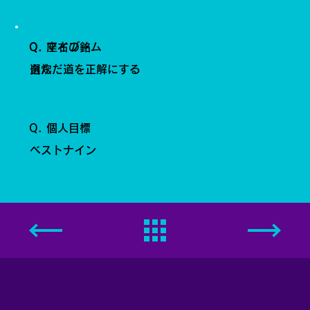
Q. 座右の銘
Q. マイブーム
選んだ道を正解にする
自炊
Q. 個人目標
ベストナイン