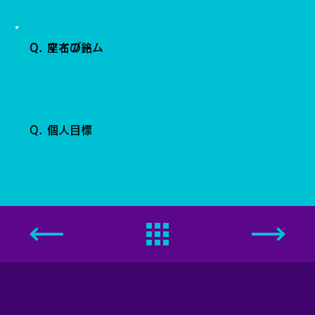
Q. 座右の銘
Q. マイブーム
Q. 個人目標