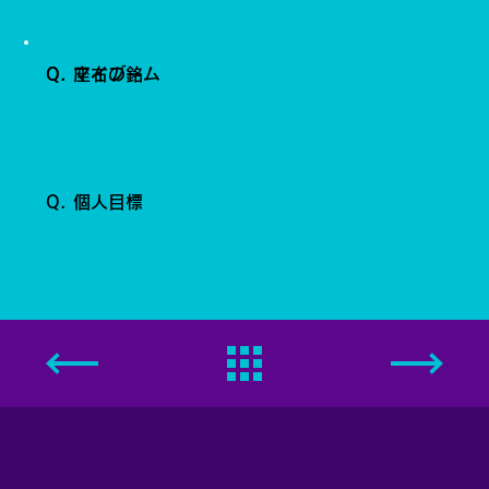
Q. 座右の銘
Q. マイブーム
Q. 個人目標