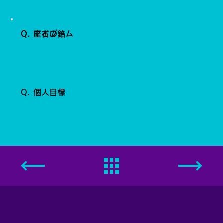
Q. 座右の銘
Q. マイブーム
Q. 個人目標